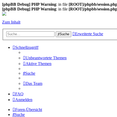
[phpBB Debug] PHP Warning
: in file
[ROOT]/phpbb/session.ph
[phpBB Debug] PHP Warning
: in file
[ROOT]/phpbb/session.ph
Zum Inhalt
Erweiterte Suche
Suche
Schnellzugriff
Unbeantwortete Themen
Aktive Themen
Suche
Das Team
FAQ
Anmelden
Foren-Übersicht
Suche