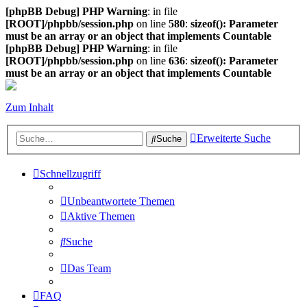
[phpBB Debug] PHP Warning
: in file
[ROOT]/phpbb/session.php
on line
580
:
sizeof(): Parameter
must be an array or an object that implements Countable
[phpBB Debug] PHP Warning
: in file
[ROOT]/phpbb/session.php
on line
636
:
sizeof(): Parameter
must be an array or an object that implements Countable
Zum Inhalt
Erweiterte Suche
Suche
Schnellzugriff
Unbeantwortete Themen
Aktive Themen
Suche
Das Team
FAQ