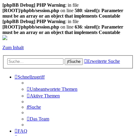
[phpBB Debug] PHP Warning
: in file
[ROOT]/phpbb/session.php
on line
580
:
sizeof(): Parameter
must be an array or an object that implements Countable
[phpBB Debug] PHP Warning
: in file
[ROOT]/phpbb/session.php
on line
636
:
sizeof(): Parameter
must be an array or an object that implements Countable
Zum Inhalt
Erweiterte Suche
Suche
Schnellzugriff
Unbeantwortete Themen
Aktive Themen
Suche
Das Team
FAQ