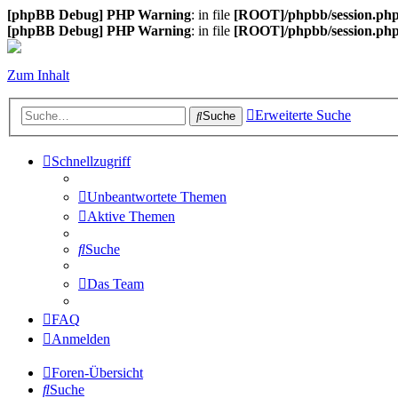
[phpBB Debug] PHP Warning
: in file
[ROOT]/phpbb/session.ph
[phpBB Debug] PHP Warning
: in file
[ROOT]/phpbb/session.ph
Zum Inhalt
Erweiterte Suche
Suche
Schnellzugriff
Unbeantwortete Themen
Aktive Themen
Suche
Das Team
FAQ
Anmelden
Foren-Übersicht
Suche