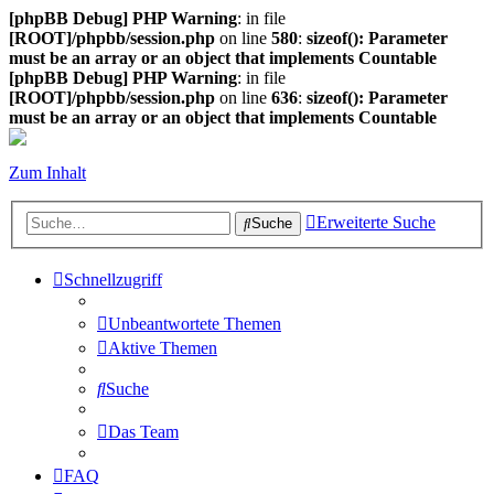
[phpBB Debug] PHP Warning
: in file
[ROOT]/phpbb/session.php
on line
580
:
sizeof(): Parameter
must be an array or an object that implements Countable
[phpBB Debug] PHP Warning
: in file
[ROOT]/phpbb/session.php
on line
636
:
sizeof(): Parameter
must be an array or an object that implements Countable
Zum Inhalt
Erweiterte Suche
Suche
Schnellzugriff
Unbeantwortete Themen
Aktive Themen
Suche
Das Team
FAQ