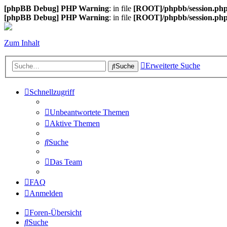
[phpBB Debug] PHP Warning
: in file
[ROOT]/phpbb/session.ph
[phpBB Debug] PHP Warning
: in file
[ROOT]/phpbb/session.ph
Zum Inhalt
Erweiterte Suche
Suche
Schnellzugriff
Unbeantwortete Themen
Aktive Themen
Suche
Das Team
FAQ
Anmelden
Foren-Übersicht
Suche