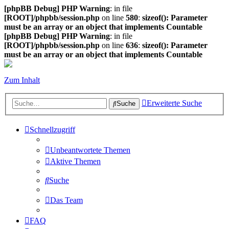
[phpBB Debug] PHP Warning
: in file
[ROOT]/phpbb/session.php
on line
580
:
sizeof(): Parameter
must be an array or an object that implements Countable
[phpBB Debug] PHP Warning
: in file
[ROOT]/phpbb/session.php
on line
636
:
sizeof(): Parameter
must be an array or an object that implements Countable
Zum Inhalt
Erweiterte Suche
Suche
Schnellzugriff
Unbeantwortete Themen
Aktive Themen
Suche
Das Team
FAQ