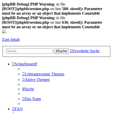
[phpBB Debug] PHP Warning
: in file
[ROOT]/phpbb/session.php
on line
580
:
sizeof(): Parameter
must be an array or an object that implements Countable
[phpBB Debug] PHP Warning
: in file
[ROOT]/phpbb/session.php
on line
636
:
sizeof(): Parameter
must be an array or an object that implements Countable
Zum Inhalt
Erweiterte Suche
Suche
Schnellzugriff
Unbeantwortete Themen
Aktive Themen
Suche
Das Team
FAQ