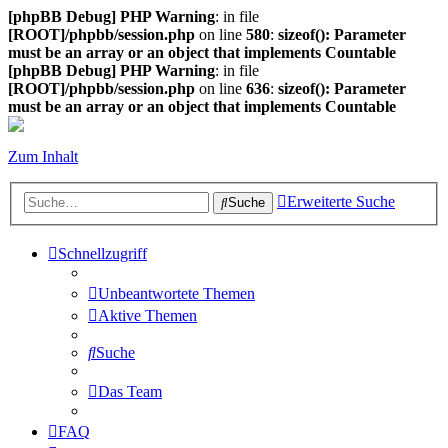
[phpBB Debug] PHP Warning
: in file
[ROOT]/phpbb/session.php
on line
580
:
sizeof(): Parameter
must be an array or an object that implements Countable
[phpBB Debug] PHP Warning
: in file
[ROOT]/phpbb/session.php
on line
636
:
sizeof(): Parameter
must be an array or an object that implements Countable
Zum Inhalt
Erweiterte Suche
Suche
Schnellzugriff
Unbeantwortete Themen
Aktive Themen
Suche
Das Team
FAQ