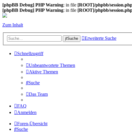
[phpBB Debug] PHP Warning
: in file
[ROOT]/phpbb/session.ph
[phpBB Debug] PHP Warning
: in file
[ROOT]/phpbb/session.ph
Zum Inhalt
Erweiterte Suche
Suche
Schnellzugriff
Unbeantwortete Themen
Aktive Themen
Suche
Das Team
FAQ
Anmelden
Foren-Übersicht
Suche