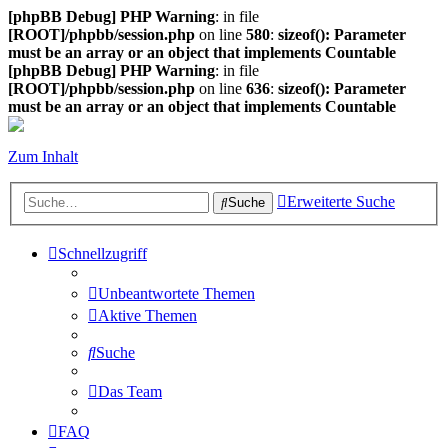
[phpBB Debug] PHP Warning
: in file
[ROOT]/phpbb/session.php
on line
580
:
sizeof(): Parameter
must be an array or an object that implements Countable
[phpBB Debug] PHP Warning
: in file
[ROOT]/phpbb/session.php
on line
636
:
sizeof(): Parameter
must be an array or an object that implements Countable
Zum Inhalt
Erweiterte Suche
Suche
Schnellzugriff
Unbeantwortete Themen
Aktive Themen
Suche
Das Team
FAQ