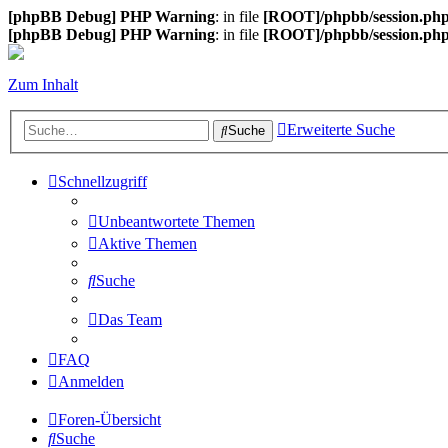
[phpBB Debug] PHP Warning
: in file
[ROOT]/phpbb/session.ph
[phpBB Debug] PHP Warning
: in file
[ROOT]/phpbb/session.ph
Zum Inhalt
Erweiterte Suche
Suche
Schnellzugriff
Unbeantwortete Themen
Aktive Themen
Suche
Das Team
FAQ
Anmelden
Foren-Übersicht
Suche