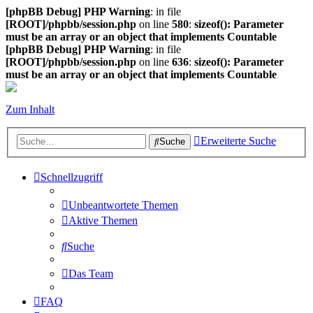
[phpBB Debug] PHP Warning
: in file
[ROOT]/phpbb/session.php
on line
580
:
sizeof(): Parameter
must be an array or an object that implements Countable
[phpBB Debug] PHP Warning
: in file
[ROOT]/phpbb/session.php
on line
636
:
sizeof(): Parameter
must be an array or an object that implements Countable
Zum Inhalt
Erweiterte Suche
Suche
Schnellzugriff
Unbeantwortete Themen
Aktive Themen
Suche
Das Team
FAQ