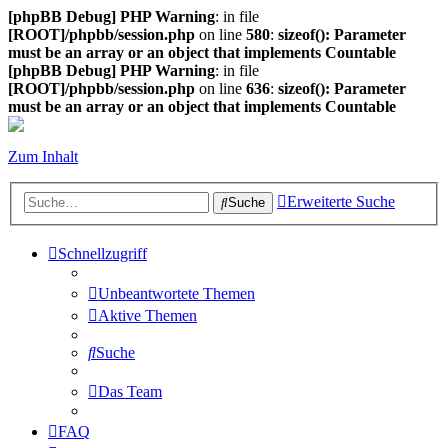
[phpBB Debug] PHP Warning
: in file
[ROOT]/phpbb/session.php
on line
580
:
sizeof(): Parameter
must be an array or an object that implements Countable
[phpBB Debug] PHP Warning
: in file
[ROOT]/phpbb/session.php
on line
636
:
sizeof(): Parameter
must be an array or an object that implements Countable
Zum Inhalt
Erweiterte Suche
Suche
Schnellzugriff
Unbeantwortete Themen
Aktive Themen
Suche
Das Team
FAQ