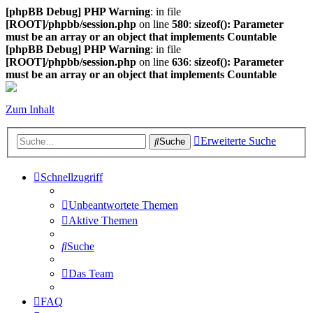
[phpBB Debug] PHP Warning
: in file
[ROOT]/phpbb/session.php
on line
580
:
sizeof(): Parameter
must be an array or an object that implements Countable
[phpBB Debug] PHP Warning
: in file
[ROOT]/phpbb/session.php
on line
636
:
sizeof(): Parameter
must be an array or an object that implements Countable
Zum Inhalt
Erweiterte Suche
Suche
Schnellzugriff
Unbeantwortete Themen
Aktive Themen
Suche
Das Team
FAQ