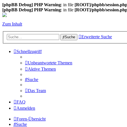
[phpBB Debug] PHP Warning
: in file
[ROOT]/phpbb/session.ph
[phpBB Debug] PHP Warning
: in file
[ROOT]/phpbb/session.ph
Zum Inhalt
Erweiterte Suche
Suche
Schnellzugriff
Unbeantwortete Themen
Aktive Themen
Suche
Das Team
FAQ
Anmelden
Foren-Übersicht
Suche