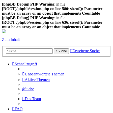
[phpBB Debug] PHP Warning
: in file
[ROOT]/phpbb/session.php
on line
580
:
sizeof(): Parameter
must be an array or an object that implements Countable
[phpBB Debug] PHP Warning
: in file
[ROOT]/phpbb/session.php
on line
636
:
sizeof(): Parameter
must be an array or an object that implements Countable
Zum Inhalt
Erweiterte Suche
Suche
Schnellzugriff
Unbeantwortete Themen
Aktive Themen
Suche
Das Team
FAQ