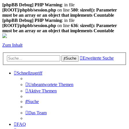
[phpBB Debug] PHP Warning
: in file
[ROOT]/phpbb/session.php
on line
580
:
sizeof(): Parameter
must be an array or an object that implements Countable
[phpBB Debug] PHP Warning
: in file
[ROOT]/phpbb/session.php
on line
636
:
sizeof(): Parameter
must be an array or an object that implements Countable
Zum Inhalt
Erweiterte Suche
Suche
Schnellzugriff
Unbeantwortete Themen
Aktive Themen
Suche
Das Team
FAQ