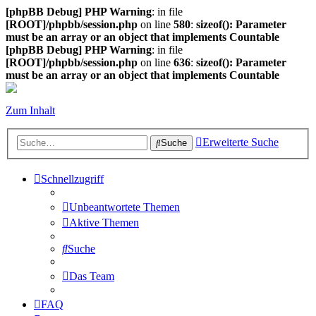
[phpBB Debug] PHP Warning
: in file
[ROOT]/phpbb/session.php
on line
580
:
sizeof(): Parameter
must be an array or an object that implements Countable
[phpBB Debug] PHP Warning
: in file
[ROOT]/phpbb/session.php
on line
636
:
sizeof(): Parameter
must be an array or an object that implements Countable
Zum Inhalt
Erweiterte Suche
Suche
Schnellzugriff
Unbeantwortete Themen
Aktive Themen
Suche
Das Team
FAQ