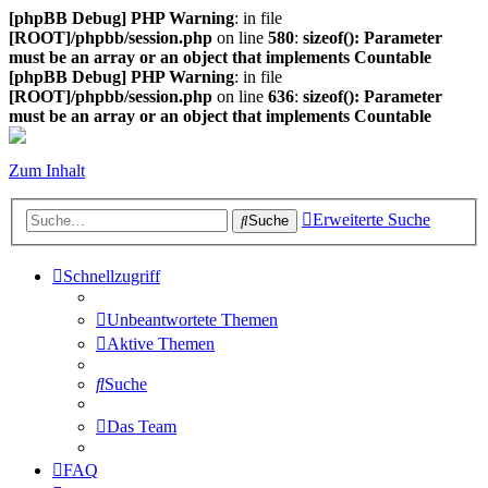
[phpBB Debug] PHP Warning
: in file
[ROOT]/phpbb/session.php
on line
580
:
sizeof(): Parameter
must be an array or an object that implements Countable
[phpBB Debug] PHP Warning
: in file
[ROOT]/phpbb/session.php
on line
636
:
sizeof(): Parameter
must be an array or an object that implements Countable
Zum Inhalt
Erweiterte Suche
Suche
Schnellzugriff
Unbeantwortete Themen
Aktive Themen
Suche
Das Team
FAQ