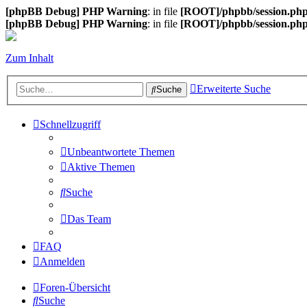
[phpBB Debug] PHP Warning
: in file
[ROOT]/phpbb/session.ph
[phpBB Debug] PHP Warning
: in file
[ROOT]/phpbb/session.ph
Zum Inhalt
Erweiterte Suche
Suche
Schnellzugriff
Unbeantwortete Themen
Aktive Themen
Suche
Das Team
FAQ
Anmelden
Foren-Übersicht
Suche