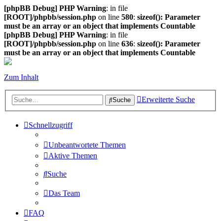
[phpBB Debug] PHP Warning
: in file
[ROOT]/phpbb/session.php
on line
580
:
sizeof(): Parameter
must be an array or an object that implements Countable
[phpBB Debug] PHP Warning
: in file
[ROOT]/phpbb/session.php
on line
636
:
sizeof(): Parameter
must be an array or an object that implements Countable
Zum Inhalt
Erweiterte Suche
Suche
Schnellzugriff
Unbeantwortete Themen
Aktive Themen
Suche
Das Team
FAQ