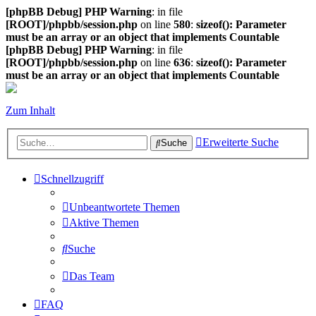
[phpBB Debug] PHP Warning
: in file
[ROOT]/phpbb/session.php
on line
580
:
sizeof(): Parameter
must be an array or an object that implements Countable
[phpBB Debug] PHP Warning
: in file
[ROOT]/phpbb/session.php
on line
636
:
sizeof(): Parameter
must be an array or an object that implements Countable
Zum Inhalt
Erweiterte Suche
Suche
Schnellzugriff
Unbeantwortete Themen
Aktive Themen
Suche
Das Team
FAQ