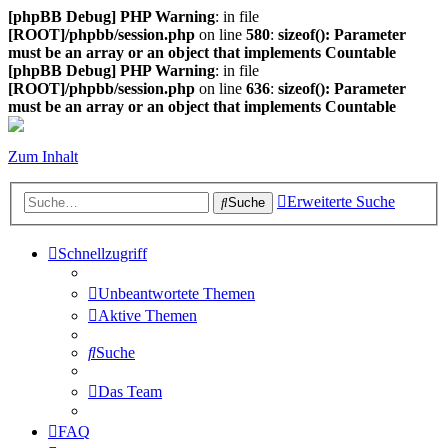
[phpBB Debug] PHP Warning
: in file
[ROOT]/phpbb/session.php
on line
580
:
sizeof(): Parameter
must be an array or an object that implements Countable
[phpBB Debug] PHP Warning
: in file
[ROOT]/phpbb/session.php
on line
636
:
sizeof(): Parameter
must be an array or an object that implements Countable
Zum Inhalt
Erweiterte Suche
Suche
Schnellzugriff
Unbeantwortete Themen
Aktive Themen
Suche
Das Team
FAQ