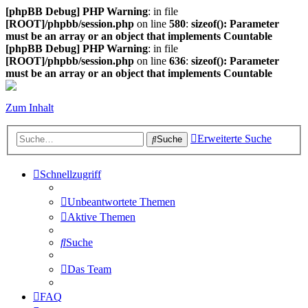
[phpBB Debug] PHP Warning
: in file
[ROOT]/phpbb/session.php
on line
580
:
sizeof(): Parameter
must be an array or an object that implements Countable
[phpBB Debug] PHP Warning
: in file
[ROOT]/phpbb/session.php
on line
636
:
sizeof(): Parameter
must be an array or an object that implements Countable
Zum Inhalt
Erweiterte Suche
Suche
Schnellzugriff
Unbeantwortete Themen
Aktive Themen
Suche
Das Team
FAQ