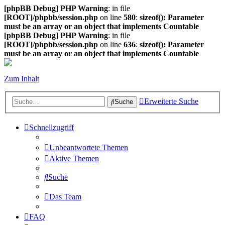
[phpBB Debug] PHP Warning
: in file
[ROOT]/phpbb/session.php
on line
580
:
sizeof(): Parameter
must be an array or an object that implements Countable
[phpBB Debug] PHP Warning
: in file
[ROOT]/phpbb/session.php
on line
636
:
sizeof(): Parameter
must be an array or an object that implements Countable
Zum Inhalt
Erweiterte Suche
Suche
Schnellzugriff
Unbeantwortete Themen
Aktive Themen
Suche
Das Team
FAQ