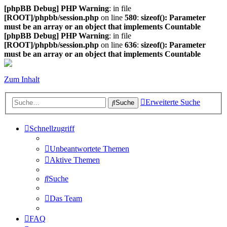
[phpBB Debug] PHP Warning
: in file
[ROOT]/phpbb/session.php
on line
580
:
sizeof(): Parameter
must be an array or an object that implements Countable
[phpBB Debug] PHP Warning
: in file
[ROOT]/phpbb/session.php
on line
636
:
sizeof(): Parameter
must be an array or an object that implements Countable
Zum Inhalt
Erweiterte Suche
Suche
Schnellzugriff
Unbeantwortete Themen
Aktive Themen
Suche
Das Team
FAQ