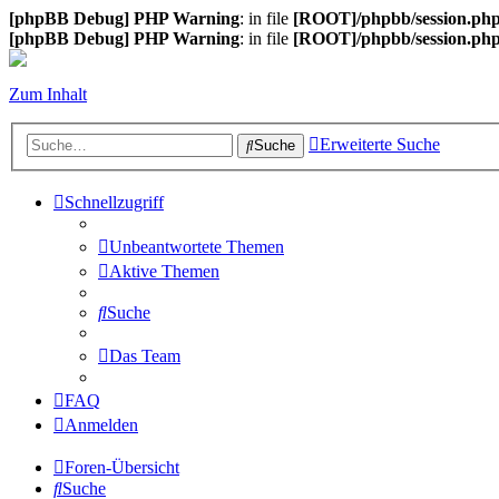
[phpBB Debug] PHP Warning
: in file
[ROOT]/phpbb/session.ph
[phpBB Debug] PHP Warning
: in file
[ROOT]/phpbb/session.ph
Zum Inhalt
Erweiterte Suche
Suche
Schnellzugriff
Unbeantwortete Themen
Aktive Themen
Suche
Das Team
FAQ
Anmelden
Foren-Übersicht
Suche