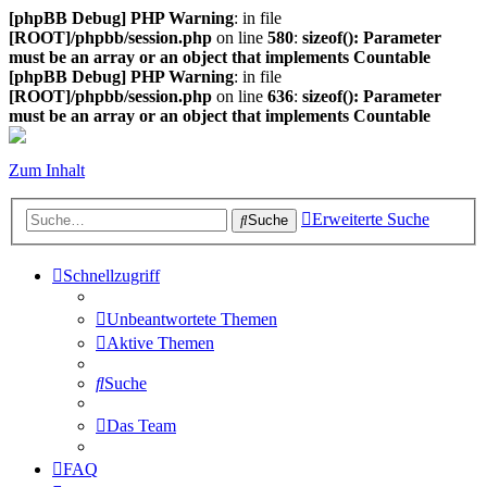
[phpBB Debug] PHP Warning
: in file
[ROOT]/phpbb/session.php
on line
580
:
sizeof(): Parameter
must be an array or an object that implements Countable
[phpBB Debug] PHP Warning
: in file
[ROOT]/phpbb/session.php
on line
636
:
sizeof(): Parameter
must be an array or an object that implements Countable
Zum Inhalt
Erweiterte Suche
Suche
Schnellzugriff
Unbeantwortete Themen
Aktive Themen
Suche
Das Team
FAQ