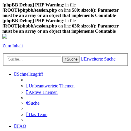
[phpBB Debug] PHP Warning
: in file
[ROOT]/phpbb/session.php
on line
580
:
sizeof(): Parameter
must be an array or an object that implements Countable
[phpBB Debug] PHP Warning
: in file
[ROOT]/phpbb/session.php
on line
636
:
sizeof(): Parameter
must be an array or an object that implements Countable
Zum Inhalt
Erweiterte Suche
Suche
Schnellzugriff
Unbeantwortete Themen
Aktive Themen
Suche
Das Team
FAQ