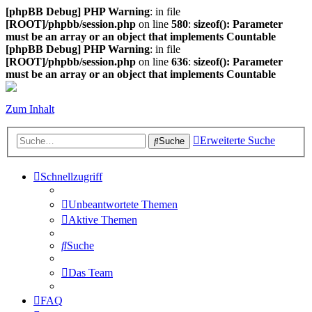
[phpBB Debug] PHP Warning
: in file
[ROOT]/phpbb/session.php
on line
580
:
sizeof(): Parameter
must be an array or an object that implements Countable
[phpBB Debug] PHP Warning
: in file
[ROOT]/phpbb/session.php
on line
636
:
sizeof(): Parameter
must be an array or an object that implements Countable
Zum Inhalt
Erweiterte Suche
Suche
Schnellzugriff
Unbeantwortete Themen
Aktive Themen
Suche
Das Team
FAQ