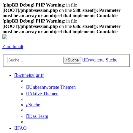
[phpBB Debug] PHP Warning
: in file
[ROOT]/phpbb/session.php
on line
580
:
sizeof(): Parameter
must be an array or an object that implements Countable
[phpBB Debug] PHP Warning
: in file
[ROOT]/phpbb/session.php
on line
636
:
sizeof(): Parameter
must be an array or an object that implements Countable
Zum Inhalt
Erweiterte Suche
Suche
Schnellzugriff
Unbeantwortete Themen
Aktive Themen
Suche
Das Team
FAQ