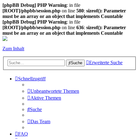
[phpBB Debug] PHP Warning
: in file
[ROOT]/phpbb/session.php
on line
580
:
sizeof(): Parameter
must be an array or an object that implements Countable
[phpBB Debug] PHP Warning
: in file
[ROOT]/phpbb/session.php
on line
636
:
sizeof(): Parameter
must be an array or an object that implements Countable
Zum Inhalt
Erweiterte Suche
Suche
Schnellzugriff
Unbeantwortete Themen
Aktive Themen
Suche
Das Team
FAQ