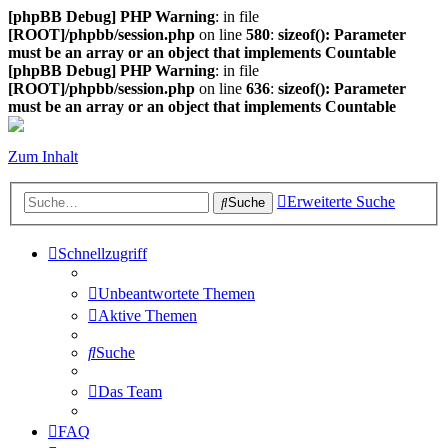
[phpBB Debug] PHP Warning
: in file
[ROOT]/phpbb/session.php
on line
580
:
sizeof(): Parameter
must be an array or an object that implements Countable
[phpBB Debug] PHP Warning
: in file
[ROOT]/phpbb/session.php
on line
636
:
sizeof(): Parameter
must be an array or an object that implements Countable
Zum Inhalt
Erweiterte Suche
Suche
Schnellzugriff
Unbeantwortete Themen
Aktive Themen
Suche
Das Team
FAQ