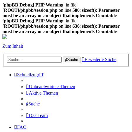
[phpBB Debug] PHP Warning
: in file
[ROOT]/phpbb/session.php
on line
580
:
sizeof(): Parameter
must be an array or an object that implements Countable
[phpBB Debug] PHP Warning
: in file
[ROOT]/phpbb/session.php
on line
636
:
sizeof(): Parameter
must be an array or an object that implements Countable
Zum Inhalt
Erweiterte Suche
Suche
Schnellzugriff
Unbeantwortete Themen
Aktive Themen
Suche
Das Team
FAQ