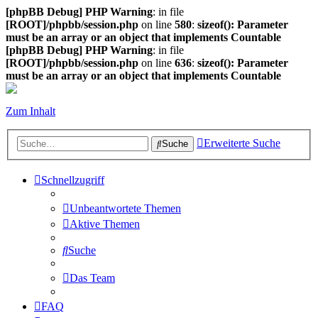
[phpBB Debug] PHP Warning
: in file
[ROOT]/phpbb/session.php
on line
580
:
sizeof(): Parameter
must be an array or an object that implements Countable
[phpBB Debug] PHP Warning
: in file
[ROOT]/phpbb/session.php
on line
636
:
sizeof(): Parameter
must be an array or an object that implements Countable
Zum Inhalt
Erweiterte Suche
Suche
Schnellzugriff
Unbeantwortete Themen
Aktive Themen
Suche
Das Team
FAQ