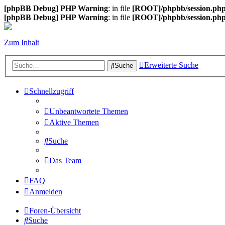
[phpBB Debug] PHP Warning
: in file
[ROOT]/phpbb/session.ph
[phpBB Debug] PHP Warning
: in file
[ROOT]/phpbb/session.ph
Zum Inhalt
Erweiterte Suche
Suche
Schnellzugriff
Unbeantwortete Themen
Aktive Themen
Suche
Das Team
FAQ
Anmelden
Foren-Übersicht
Suche