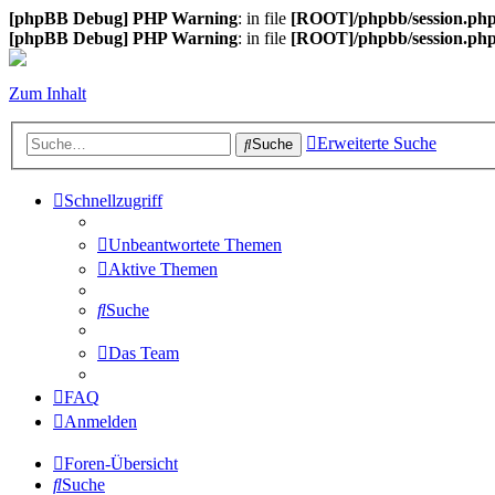
[phpBB Debug] PHP Warning
: in file
[ROOT]/phpbb/session.ph
[phpBB Debug] PHP Warning
: in file
[ROOT]/phpbb/session.ph
Zum Inhalt
Erweiterte Suche
Suche
Schnellzugriff
Unbeantwortete Themen
Aktive Themen
Suche
Das Team
FAQ
Anmelden
Foren-Übersicht
Suche