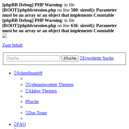
[phpBB Debug] PHP Warning
: in file
[ROOT]/phpbb/session.php
on line
580
:
sizeof(): Parameter
must be an array or an object that implements Countable
[phpBB Debug] PHP Warning
: in file
[ROOT]/phpbb/session.php
on line
636
:
sizeof(): Parameter
must be an array or an object that implements Countable
Zum Inhalt
Erweiterte Suche
Suche
Schnellzugriff
Unbeantwortete Themen
Aktive Themen
Suche
Das Team
FAQ