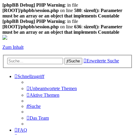
[phpBB Debug] PHP Warning
: in file
[ROOT]/phpbb/session.php
on line
580
:
sizeof(): Parameter
must be an array or an object that implements Countable
[phpBB Debug] PHP Warning
: in file
[ROOT]/phpbb/session.php
on line
636
:
sizeof(): Parameter
must be an array or an object that implements Countable
Zum Inhalt
Erweiterte Suche
Suche
Schnellzugriff
Unbeantwortete Themen
Aktive Themen
Suche
Das Team
FAQ